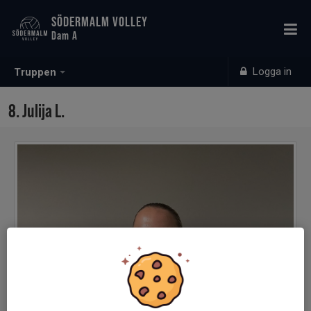
SÖDERMALM VOLLEY
Dam A
Logga in
Truppen
8. Julija L.