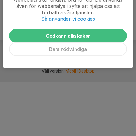
även för webbanalys i syfte att hjälpa oss att
förbättra våra tjänster.
Så använder vi cookies
Godkänn alla kakor
Bara nödvändiga
För
smarta
idrottsföreningar
Välj version:
Mobil
|
Desktop