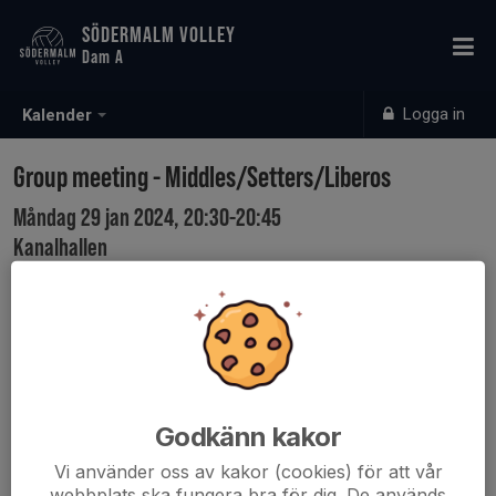
SÖDERMALM VOLLEY
Dam A
Logga in
Kalender
Group meeting - Middles/Setters/Liberos
Måndag 29 jan 2024, 20:30-20:45
Kanalhallen
Samling: 20:30
Group meeting to discuss anything regarding the left
and right spiker positions.
Feedback, concerns, thoughts etc.
Godkänn kakor
Vi använder oss av kakor (cookies) för att vår
webbplats ska fungera bra för dig. De används