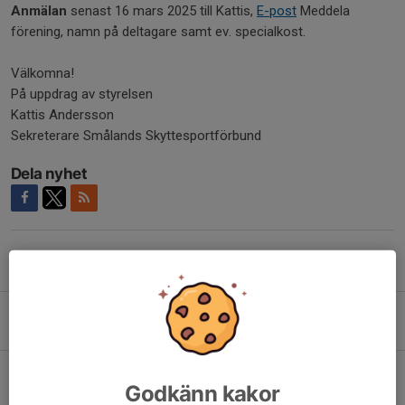
Anmälan
senast 16 mars 2025 till Kattis,
E-post
Meddela
förening, namn på deltagare samt ev. specialkost.
Välkomna!
På uppdrag av styrelsen
Kattis Andersson
Sekreterare Smålands Skyttesportförbund
Dela nyhet
Tidigare nyheter
Ministerbesök på Lövåsens skjutbana i Växjö
5 aug, 22:20
Rapport från Veteran SM, gevär i Eskilstuna.
Godkänn kakor
5 aug, 16:32