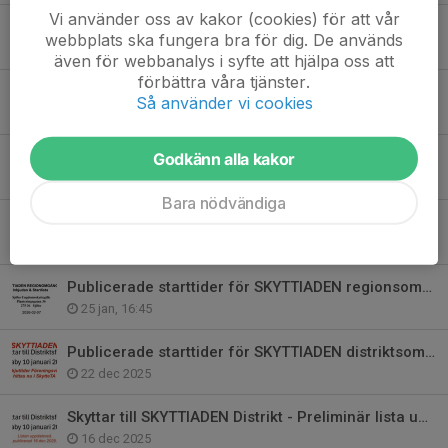
Vi använder oss av kakor (cookies) för att vår
En rapport från SM Sport 50 och 300 m i Västerås
webbplats ska fungera bra för dig. De används
3 aug, 16:52
även för webbanalys i syfte att hjälpa oss att
förbättra våra tjänster.
Förbundsårsmöte SvSF
Så använder vi cookies
15 maj, 12:02
Årsmöte 2026
Godkänn alla kakor
20 mar, 12:45
Bara nödvändiga
Skol-SM 2026
1 feb, 19:41
Publicerade starttider för SKYTTIADEN regionsomg i Sjöbo 7 februari.
25 jan, 16:45
Publicerade starttider för SKYTTIADEN distriktsomg hittas nu i SkytteTA
22 dec 2025
Skyttar till SKYTTIADEN Distrikt - Preliminär lista uppd 16 dec.
16 dec 2025