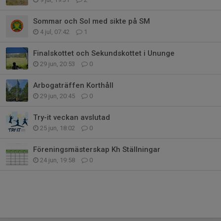
Sommar och Sol med sikte på SM
4 jul, 07:42
1
Finalskottet och Sekundskottet i Ununge
29 jun, 20:53
0
Arbogaträffen Korthåll
29 jun, 20:45
0
Try-it veckan avslutad
25 jun, 18:02
0
Föreningsmästerskap Kh Ställningar
24 jun, 19:58
0