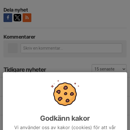
Dela nyhet
Kommentarer
Tidigare nyheter
Hans och Arne SM mästare i Veteranskytte
3 aug, 08:48
7
Flytt av DM sport
31 jul, 10:28
0
Godkänn kakor
Skogsgallring
Vi använder oss av kakor (cookies) för att vår
31 jul, 09:03
1