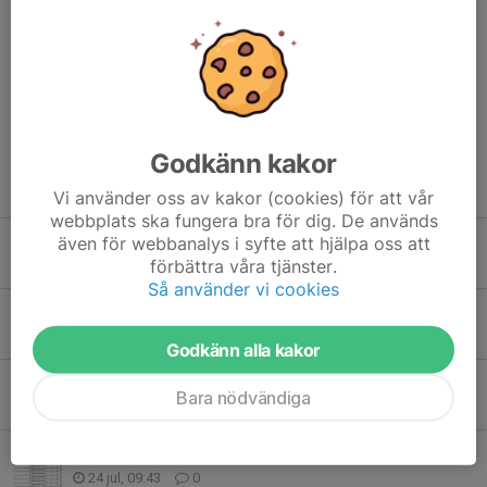
Jan Larsen
22 maj, 08:58
En jätteintressant och givande föreläsning. Många
reflektioner på hur tankar påverkar oss i olika situationer.
Godkänn kakor
Tidigare nyheter
Vi använder oss av kakor (cookies) för att vår
webbplats ska fungera bra för dig. De används
även för webbanalys i syfte att hjälpa oss att
Hans och Arne SM mästare i Veteranskytte
förbättra våra tjänster.
3 aug, 08:48
7
Så använder vi cookies
Flytt av DM sport
31 jul, 10:28
0
Godkänn alla kakor
Skogsgallring
Bara nödvändiga
31 jul, 09:03
1
SM Sport i Västerås
24 jul, 09:43
0