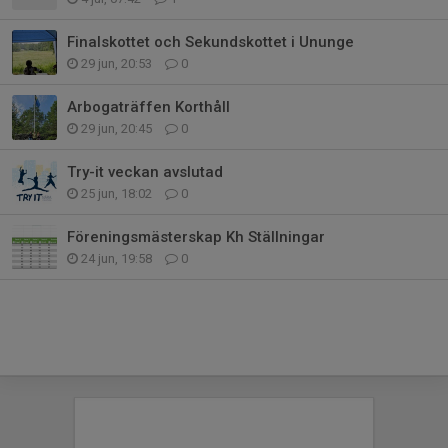
Finalskottet och Sekundskottet i Ununge
29 jun, 20:53
0
Arbogaträffen Korthåll
29 jun, 20:45
0
Try-it veckan avslutad
25 jun, 18:02
0
Föreningsmästerskap Kh Ställningar
24 jun, 19:58
0