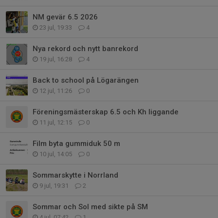
NM gevär 6.5 2026
23 jul, 19:33
4
Nya rekord och nytt banrekord
19 jul, 16:28
4
Back to school på Lögarängen
12 jul, 11:26
0
Föreningsmästerskap 6.5 och Kh liggande
11 jul, 12:15
0
Film byta gummiduk 50 m
10 jul, 14:05
0
Sommarskytte i Norrland
9 jul, 19:31
2
Sommar och Sol med sikte på SM
4 jul, 07:42
1