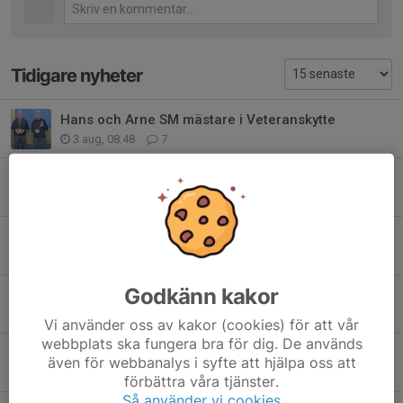
Tidigare nyheter
Hans och Arne SM mästare i Veteranskytte
3 aug, 08:48
7
Flytt av DM sport
31 jul, 10:28
0
Skogsgallring
31 jul, 09:03
1
Godkänn kakor
SM Sport i Västerås
24 jul, 09:43
0
Vi använder oss av kakor (cookies) för att vår
webbplats ska fungera bra för dig. De används
NM gevär 6.5 2026
även för webbanalys i syfte att hjälpa oss att
23 jul, 19:33
4
förbättra våra tjänster.
Så använder vi cookies