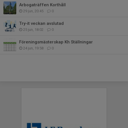
Arbogaträffen Korthåll
29 jun, 20:45
0
Try-it veckan avslutad
25 jun, 18:02
0
Föreningsmästerskap Kh Ställningar
24 jun, 19:58
0