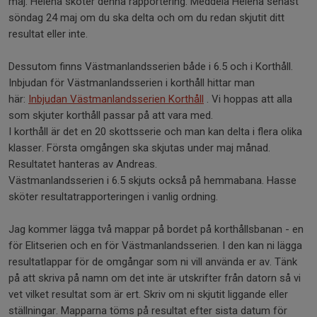
maj. Helena sköter denna rapportering. Meddela Helena senast
söndag 24 maj om du ska delta och om du redan skjutit ditt
resultat eller inte.
Dessutom finns Västmanlandsserien både i 6.5 och i Korthåll.
Inbjudan för Västmanlandsserien i korthåll hittar man
här:
Inbjudan Västmanlandsserien Korthåll
. Vi hoppas att alla
som skjuter korthåll passar på att vara med.
I korthåll är det en 20 skottsserie och man kan delta i flera olika
klasser. Första omgången ska skjutas under maj månad.
Resultatet hanteras av Andreas.
Västmanlandsserien i 6.5 skjuts också på hemmabana. Hasse
sköter resultatrapporteringen i vanlig ordning.
Jag kommer lägga två mappar på bordet på korthållsbanan - en
för Elitserien och en för Västmanlandsserien. I den kan ni lägga
resultatlappar för de omgångar som ni vill använda er av. Tänk
på att skriva på namn om det inte är utskrifter från datorn så vi
vet vilket resultat som är ert. Skriv om ni skjutit liggande eller
ställningar. Mapparna töms på resultat efter sista datum för