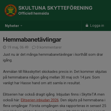
SKULTUNA SKYTTEFÖRENING
Officiell hemsida
Logga in
Nyheter
Hemmabanetävlingar
19 maj, 06:49
0 kommentarer
Just nu är det många hemmabanetävlingar i korthåll som drar
igång.
Anmälan till Riksskyttet skickades precis in. Det kommer skjutas
på hemmabana någon gång mellan 30 maj och 14 juni. Som
vanligt har Hasse hand om att samla in resultat.
Elitserien har också dragit igång. Inbjudan finns i SkytteTA men
också här:
Elitserien inbjudan 2026
. Den skjuts på hemmabana i
flera omgångar. Första omgången ska rapporteras in senast 25