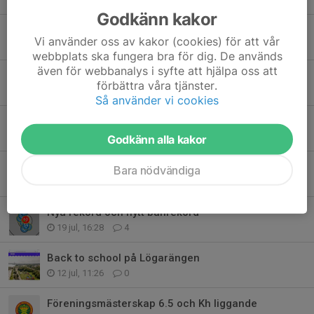
Godkänn kakor
Flytt av DM sport
Vi använder oss av kakor (cookies) för att vår
31 jul, 10:28
0
webbplats ska fungera bra för dig. De används
även för webbanalys i syfte att hjälpa oss att
Skogsgallring
förbättra våra tjänster.
31 jul, 09:03
1
Så använder vi cookies
SM Sport i Västerås
24 jul, 09:43
0
Godkänn alla kakor
NM gevär 6.5 2026
Bara nödvändiga
23 jul, 19:33
4
Nya rekord och nytt banrekord
19 jul, 16:28
4
Back to school på Lögarängen
12 jul, 11:26
0
Föreningsmästerskap 6.5 och Kh liggande