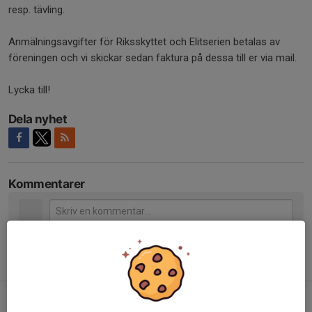
resp. tävling.
Anmälningsavgifter för Riksskyttet och Elitserien betalas av
föreningen och vi skickar sedan faktura på dessa till er via mail.
Lycka till!
Dela nyhet
Kommentarer
Tidigare nyheter
Hans och Arne SM mästare i Veteranskytte
3 aug, 08:48
7