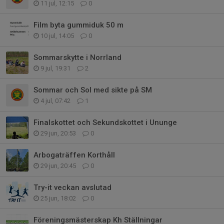
11 jul, 12:15
0
Film byta gummiduk 50 m
10 jul, 14:05
0
Sommarskytte i Norrland
9 jul, 19:31
2
Sommar och Sol med sikte på SM
4 jul, 07:42
1
Finalskottet och Sekundskottet i Ununge
29 jun, 20:53
0
Arbogaträffen Korthåll
29 jun, 20:45
0
Try-it veckan avslutad
25 jun, 18:02
0
Föreningsmästerskap Kh Ställningar