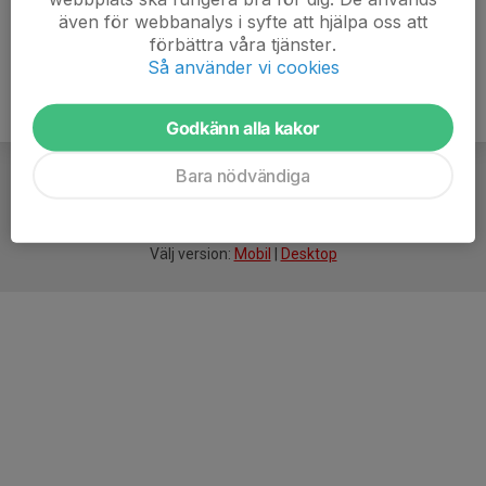
även för webbanalys i syfte att hjälpa oss att
förbättra våra tjänster.
Så använder vi cookies
Godkänn alla kakor
Bara nödvändiga
För
smarta
idrottsföreningar
Välj version:
Mobil
|
Desktop