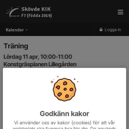
Skövde KIK
F7 (födda 2019)
Logga in
Kalender
Träning
Lördag 11 apr, 10:00-11:00
Konstgräsplanen Lillegården
Samling: 09:50
Planen längst ner, delen närmast kohagen.
Godkänn kakor
Vi använder oss av kakor (cookies) för att vår
webbplats ska fungera bra för dig. De används