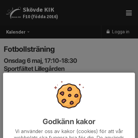
Skövde KIK
F10 (födda 2016)
Logga in
Kalender
Fotbollsträning
Onsdag 6 maj, 17:10-18:30
Sportfältet Lillegården
Samling: 17:00, Sportfältet
Benskydd och vattenflaska
Godkänn kakor
Vi använder oss av kakor (cookies) för att vår
webbplats ska fungera bra för dig. De används