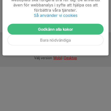
även för webbanalys i syfte att hjälpa oss att
förbättra våra tjänster.
Så använder vi cookies
Godkänn alla kakor
Bara nödvändiga
För
smarta
idrottsföreningar
Välj version:
Mobil
|
Desktop