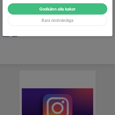
Malte
Elliot
Godkänn alla kakor
Emilie (kan ej delta)
Bara nödvändiga
skyttesport.indta.se/tavling/91652