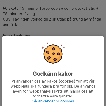
60 skott. 15 minuter förberedelse och provskottstid +
75 minuter tävling
OBS: Tävlingen utökad till 2 skjutlag på grund av många
anmälda.
Intern kvalgräns:
Då föreningen har många nya ståskyttar kommer vi för
denna tävling införa en intern kvalgräns på 540. Ted och
Elinor håller koll på resultaten och informerar de skyttar
som anmält intresse vad som gäller.
Kvalade skyttar denna säsong:
Robin
Godkänn kakor
Leo
Alvin
Vi använder oss av kakor (cookies) för att vår
Lara
webbplats ska fungera bra för dig. De används
Elias
även för webbanalys i syfte att hjälpa oss att
Ebba
förbättra våra tjänster.
Alexander
Så använder vi cookies