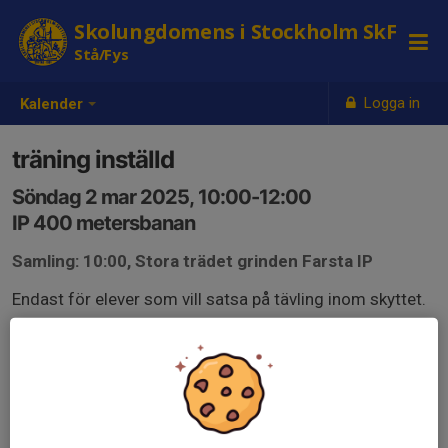
Skolungdomens i Stockholm SkF
Stå/Fys
Logga in
Kalender
träning inställd
Söndag 2 mar 2025, 10:00-12:00
IP 400 metersbanan
Samling: 10:00, Stora trädet grinden Farsta IP
Endast för elever som vill satsa på tävling inom skyttet.
progressiv träning och kräver hög närvaro