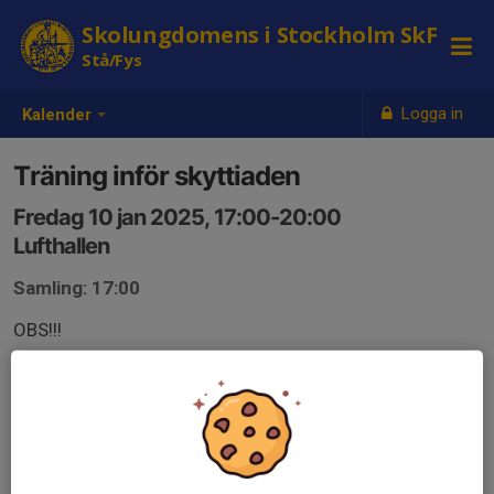
Skolungdomens i Stockholm SkF
Stå/Fys
Logga in
Kalender
Träning inför skyttiaden
Fredag 10 jan 2025, 17:00-20:00
Lufthallen
Samling: 17:00
OBS!!!
Bana 1-5 reserverade för sittande skyttar.
Bana 6-10 reserverade för stående skyttar.