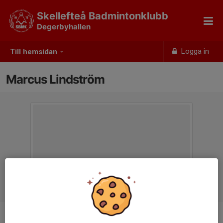
Skellefteå Badmintonklubb
Degerbyhallen
Logga in
Till hemsidan
Marcus Lindström
Titel
Kassör