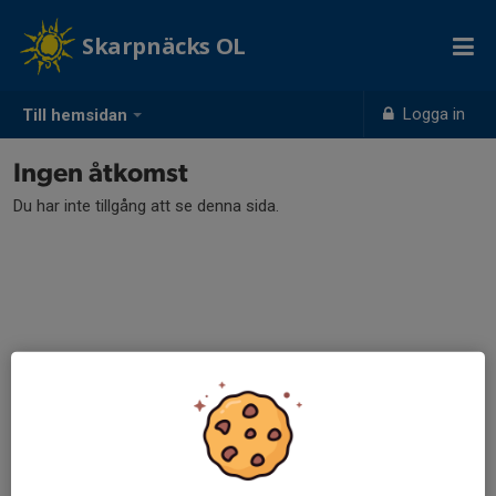
Skarpnäcks OL
Logga in
Till hemsidan
Ingen åtkomst
Du har inte tillgång att se denna sida.