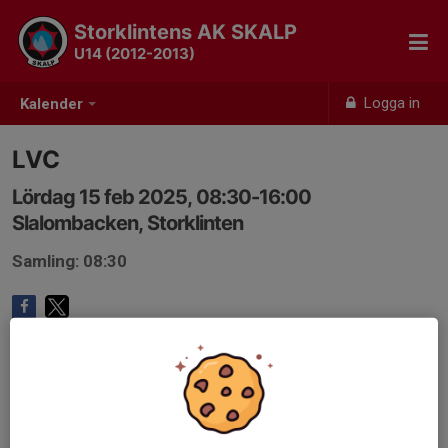
Storklintens AK SKALP
U14 (2012-2013)
Logga in
Kalender
LVC
Lördag 15 feb 2025, 08:30-16:00
Slalombacken, Storklinten
Samling: 08:30