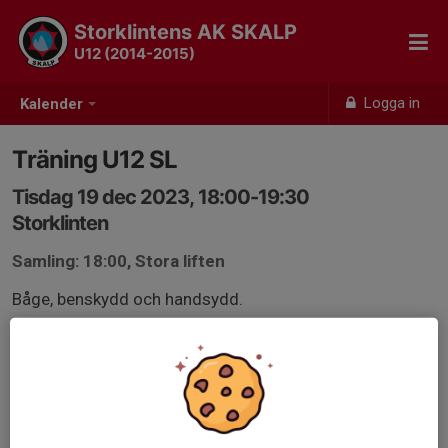
Storklintens AK SKALP
U12 (2014-2015)
Logga in
Kalender
Träning U12 SL
Tisdag 19 dec 2023, 18:00-19:30
Storklinten
Samling: 18:00, Stora liften
Båge, benskydd och handsydd.