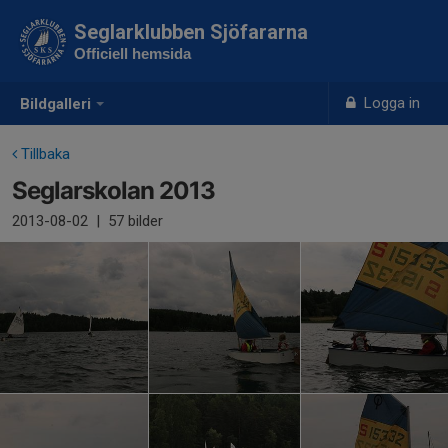
Seglarklubben Sjöfararna
Officiell hemsida
Logga in
Bildgalleri
Tillbaka
Seglarskolan 2013
2013-08-02
|
57 bilder