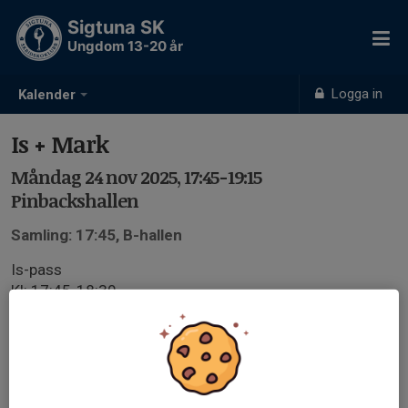
Sigtuna SK
Ungdom 13-20 år
Logga in
Kalender
Is + Mark
Måndag 24 nov 2025, 17:45-19:15
Pinbackshallen
Samling: 17:45, B-hallen
Is-pass
Kl: 17:45-18:30
B-hallen
Mark:
Kl: 18:45 - 19:15