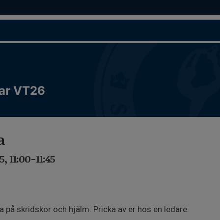
ar VT26
a
, 11:00-11:45
ta på skridskor och hjälm. Pricka av er hos en ledare.