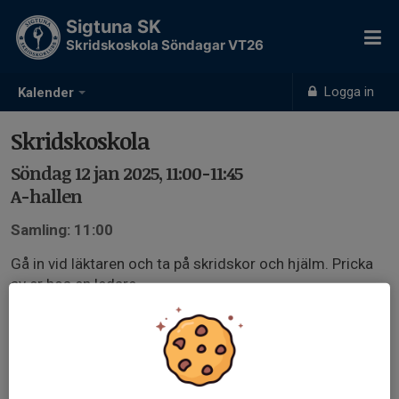
Sigtuna SK
Skridskoskola Söndagar VT26
Logga in
Kalender
Skridskoskola
Söndag 12 jan 2025, 11:00-11:45
A-hallen
Samling: 11:00
Gå in vid läktaren och ta på skridskor och hjälm. Pricka
av er hos en ledare.