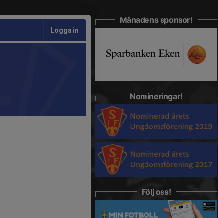
Månadens sponsor!
Logga in
Nomineringar!
Följ oss!