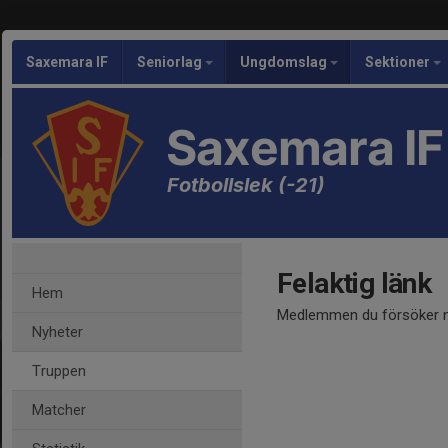
Saxemara IF
Seniorlag
Ungdomslag
Sektioner
Saxemara IF
Fotbollslek (-21)
Felaktig länk
Hem
Medlemmen du försöker nå
Nyheter
Truppen
Matcher