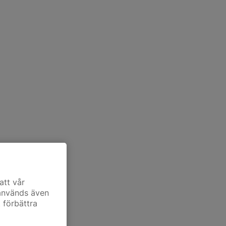
att vår
 används även
t förbättra