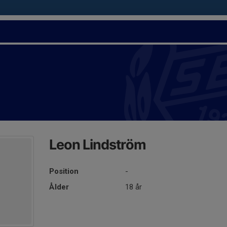
Leon Lindström
Position
-
Ålder
18 år