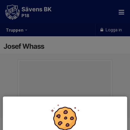
Sävens BK
P18
Logga in
Truppen
Josef Whass
Titel
Ledare