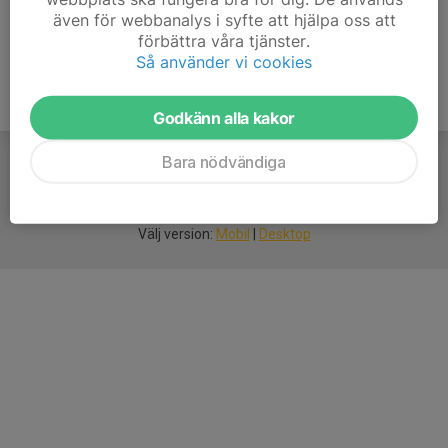
även för webbanalys i syfte att hjälpa oss att
förbättra våra tjänster.
Så använder vi cookies
Godkänn alla kakor
Bara nödvändiga
För
smarta
idrottsföreningar
Välj version:
Mobil
|
Desktop