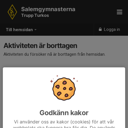
Salemgymnasterna
Trupp Turkos
Logga in
Till hemsidan
Aktiviteten är borttagen
Aktiviteten du försöker nå är borttagen från hemsidan.
Godkänn kakor
Vi använder oss av kakor (cookies) för att vår
webbplats ska fungera bra för dig. De används