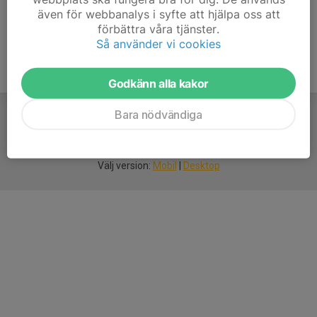
även för webbanalys i syfte att hjälpa oss att
förbättra våra tjänster.
Så använder vi cookies
Godkänn alla kakor
Bara nödvändiga
För
smarta
idrottsföreningar
Välj version:
Mobil
|
Desktop