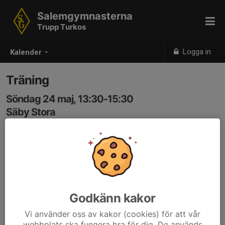
Salemgymnasterna
Trupp Turkos
Logga in
Kalender
Träning
Söndag 24 maj, 13:30-15:30
Säby Stora
Samling: 13:30
OBS! Glöm inte vattenflaska
Smycken tas av och lämnas hemma.
Godkänn kakor
Vi använder oss av kakor (cookies) för att vår
webbplats ska fungera bra för dig. De används