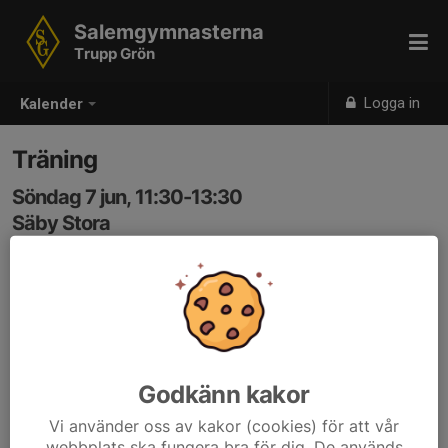
Salemgymnasterna
Trupp Grön
Logga in
Kalender
Träning
Söndag 7 jun, 11:30-13:30
Säby Stora
Samling: 11:30
OBS! Glöm inte vattenflaska
Smycken tas av och lämnas hemma.
Godkänn kakor
Vi använder oss av kakor (cookies) för att vår
webbplats ska fungera bra för dig. De används