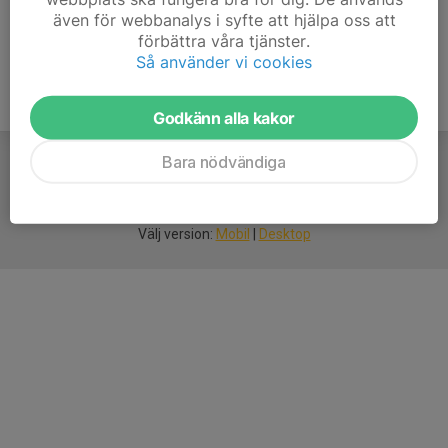
även för webbanalys i syfte att hjälpa oss att
förbättra våra tjänster.
Så använder vi cookies
Godkänn alla kakor
Bara nödvändiga
För
smarta
idrottsföreningar
Välj version:
Mobil
|
Desktop