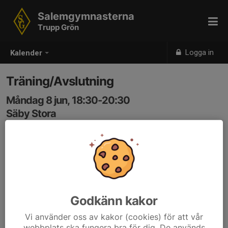
Salemgymnasterna
Trupp Grön
Logga in
Kalender
Träning/Avslutning
Måndag 8 jun, 18:30-20:30
Säby Stora
Samling: 18:30
Sista träningen för terminen.
OBS! Glöm inte vattenflaska
Smycken tas av och lämnas hemma.
Godkänn kakor
Vi använder oss av kakor (cookies) för att vår
webbplats ska fungera bra för dig. De används