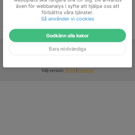
även för webbanalys i syfte att hjälpa oss att
förbättra våra tjänster.
Så använder vi cookies
Godkänn alla kakor
Bara nödvändiga
För
smarta
idrottsföreningar
Välj version:
Mobil
|
Desktop