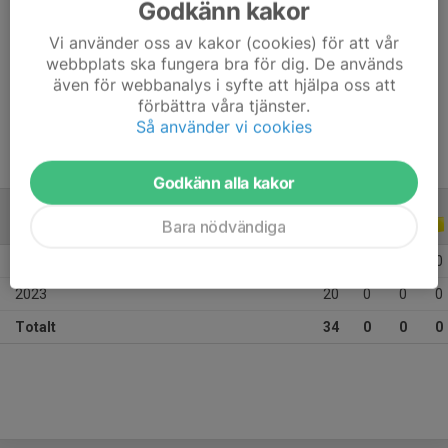
Godkänn kakor
Ålder
16 år
Vi använder oss av kakor (cookies) för att vår
Längd
182 cm
webbplats ska fungera bra för dig. De används
även för webbanalys i syfte att hjälpa oss att
Vikt
63 kg
förbättra våra tjänster.
Så använder vi cookies
Godkänn alla kakor
Bara nödvändiga
ALLA SERIER
ALLA ÅR
2024
14
0
0
0
2023
20
0
0
0
Totalt
34
0
0
0