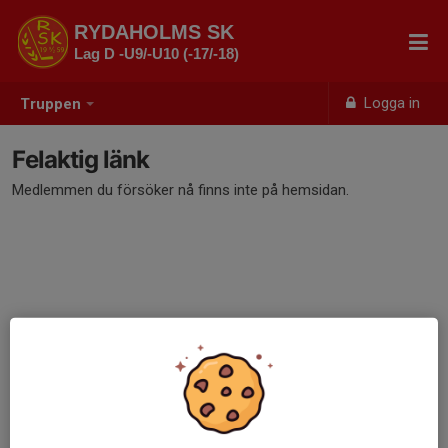
RYDAHOLMS SK
Lag D -U9/-U10 (-17/-18)
Logga in
Truppen
Felaktig länk
Medlemmen du försöker nå finns inte på hemsidan.