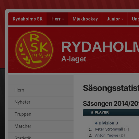
Rydaholms SK
Herr
Mjukhockey
Junior
Un
RYDAHOLM
A-laget
Säsongsstatist
Hem
Nyheter
Säsongen 2014/20
Truppen
Matcher
Statistik