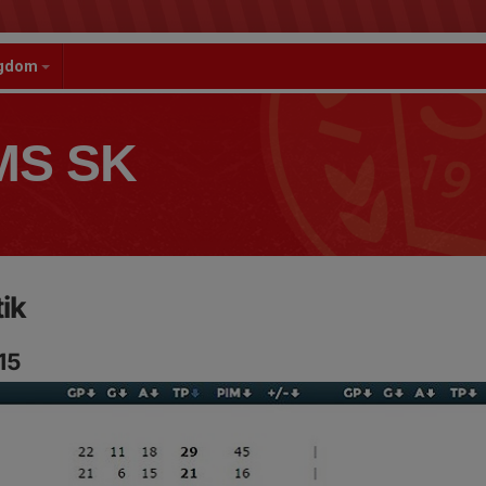
gdom
S SK
ik
15