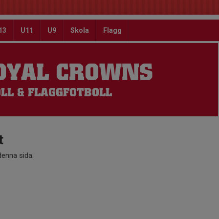
13
U11
U9
Skola
Flagg
OYAL CROWNS
LL & FLAGGFOTBOLL
t
 denna sida.