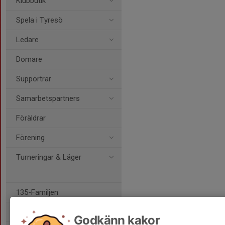
Klubbutik
Spela i Tyresö
Ledare
Domare
Supportrar
Samarbetspartners
Föräldrar
Förening
Turneringar & Läger
135-Familjen
Antidoping
Godkänn kakor