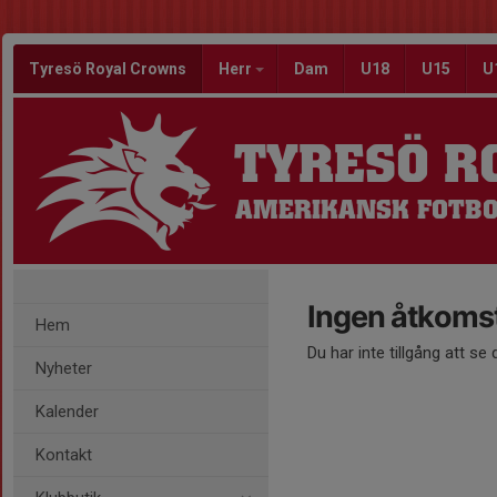
Tyresö Royal Crowns
Herr
Dam
U18
U15
U
TYRESÖ R
AMERIKANSK FOTBO
Ingen åtkoms
Hem
Du har inte tillgång att se
Nyheter
Kalender
Kontakt