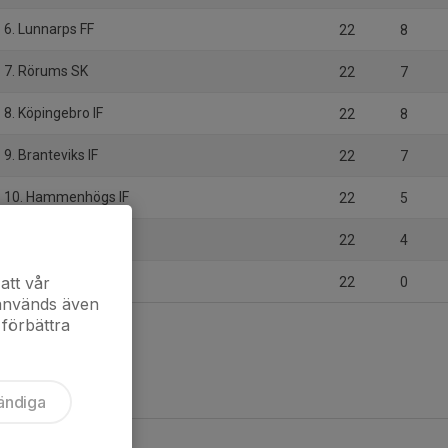
6. Lunnarps FF
22
8
7. Rörums SK
22
7
8. Köpingebro IF
22
8
9. Branteviks IF
22
7
10. Hammenhögs IF
22
5
11. Borrby IF
22
4
12. Baskemölla IF
att vår
22
0
 används även
 förbättra
ändiga