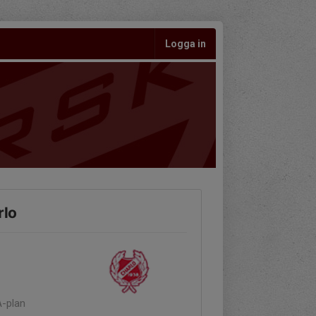
Logga in
rlo
A-plan