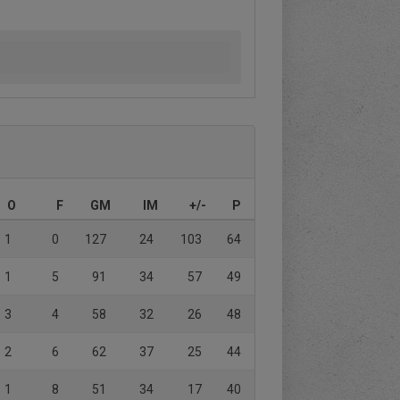
O
F
GM
IM
+/-
P
1
0
127
24
103
64
1
5
91
34
57
49
3
4
58
32
26
48
2
6
62
37
25
44
1
8
51
34
17
40