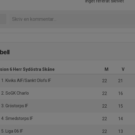
Inget referat skrivet
bell
ision 6 Herr Sydöstra Skåne
M
V
1. Kiviks AIF/Sankt Olofs IF
22
21
2. SoGK Charlo
22
16
3. Gröstorps IF
22
15
4. Smedstorps IF
22
14
5. Liga 06 IF
22
13