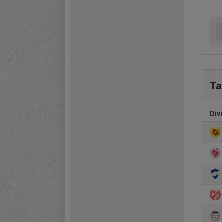
Ta
Div