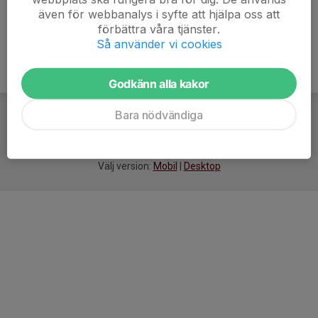
även för webbanalys i syfte att hjälpa oss att
förbättra våra tjänster.
Så använder vi cookies
Godkänn alla kakor
Bara nödvändiga
För
smarta
idrottsföreningar
Välj version:
Mobil
|
Desktop