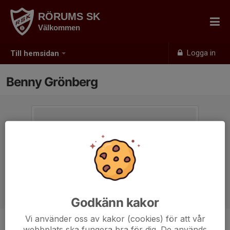
RÖRUMS SK
Välkommen
Logga in
Till hemsidan
Benny Grönberg
Godkänn kakor
Vi använder oss av kakor (cookies) för att vår
webbplats ska fungera bra för dig. De används
Titel
Kassör