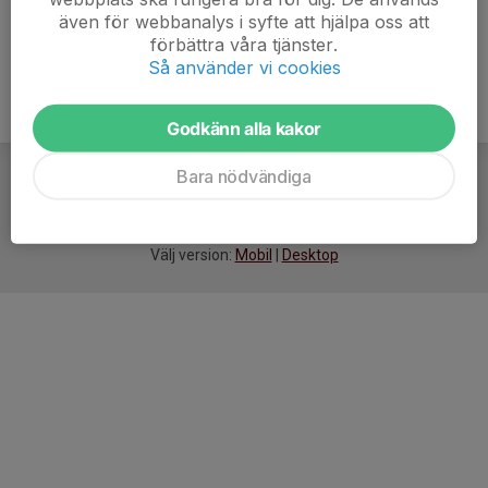
även för webbanalys i syfte att hjälpa oss att
förbättra våra tjänster.
Så använder vi cookies
Godkänn alla kakor
Bara nödvändiga
För
smarta
idrottsföreningar
Välj version:
Mobil
|
Desktop