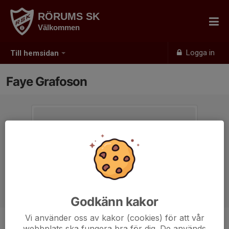
RÖRUMS SK
Välkommen
Logga in
Till hemsidan
Faye Grafoson
Godkänn kakor
Vi använder oss av kakor (cookies) för att vår
webbplats ska fungera bra för dig. De används
Titel
Webbansvarig