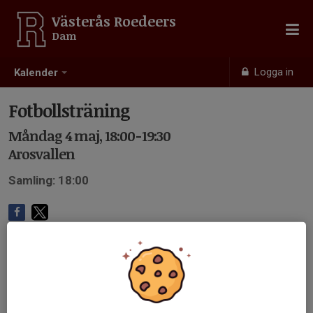
Västerås Roedeers
Dam
Logga in
Kalender
Fotbollsträning
Måndag 4 maj, 18:00-19:30
Arosvallen
Samling: 18:00