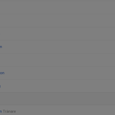
n
on
son
g
an
Tränare