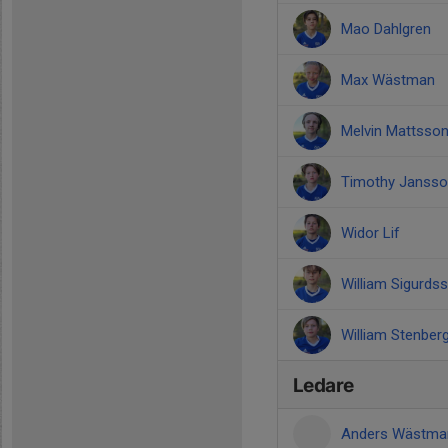
Mao Dahlgren
Max Wästman
Melvin Mattsso
Timothy Janss
Widor Lif
William Sigurds
William Stenber
Ledare
Anders Wästm