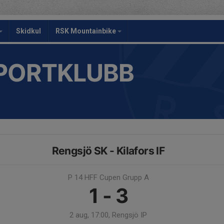
Skidkul
RSK Mountainbike
PORTKLUBB
Rengsjö SK - Kilafors IF
P 14 HFF Cupen Grupp A
1 - 3
2 aug, 17:00, Rengsjö IP