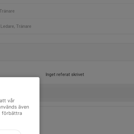
Tränare
s
Ledare, Tränare
Inget referat skrivet
att vår
 används även
t förbättra