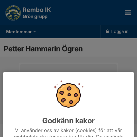
Rembo IK
Grön grupp
Logga in
Medlemmar
Petter Hammarin Ögren
Godkänn kakor
Vi använder oss av kakor (cookies) för att vår
webbplats ska fungera bra för dig. De används
Ålder
6 år