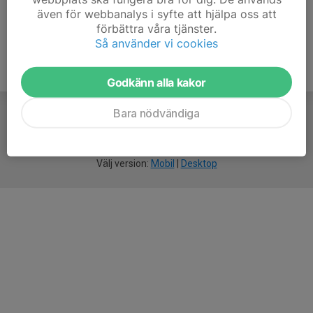
även för webbanalys i syfte att hjälpa oss att
förbättra våra tjänster.
Så använder vi cookies
Godkänn alla kakor
Bara nödvändiga
För
smarta
idrottsföreningar
Välj version:
Mobil
|
Desktop