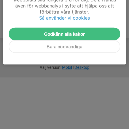
även för webbanalys i syfte att hjälpa oss att
förbättra våra tjänster.
Så använder vi cookies
Godkänn alla kakor
Bara nödvändiga
För
smarta
idrottsföreningar
Välj version:
Mobil
|
Desktop