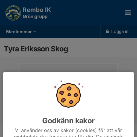
Rembo IK
Grön grupp
Logga in
Medlemmar
Tyra Eriksson Skog
Godkänn kakor
Vi använder oss av kakor (cookies) för att vår
webbplats ska fungera bra för dig. De används
Ålder
4 år