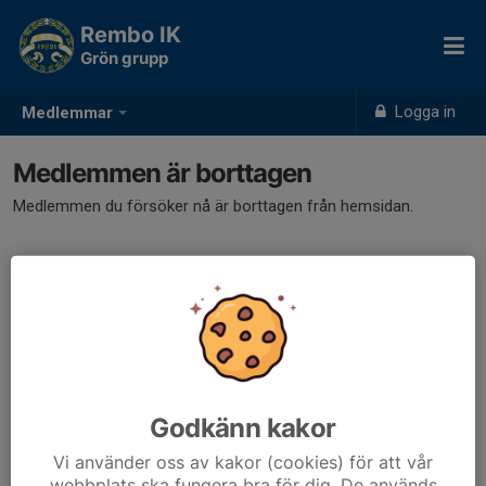
Rembo IK
Grön grupp
Logga in
Medlemmar
Medlemmen är borttagen
Medlemmen du försöker nå är borttagen från hemsidan.
Godkänn kakor
Vi använder oss av kakor (cookies) för att vår
webbplats ska fungera bra för dig. De används