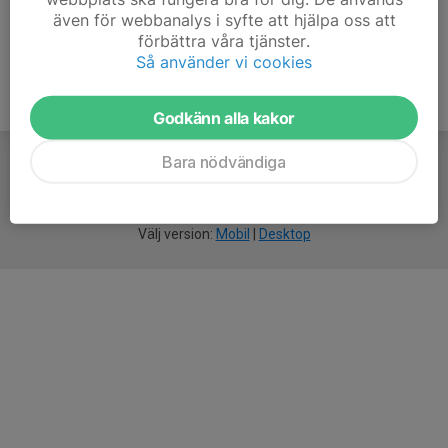
även för webbanalys i syfte att hjälpa oss att
förbättra våra tjänster.
Så använder vi cookies
Godkänn alla kakor
Bara nödvändiga
För
smarta
idrottsföreningar
Välj version:
Mobil
|
Desktop