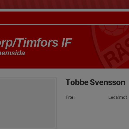
rp/Timfors IF
 hemsida
Tobbe Svensson
Titel
Ledarmot