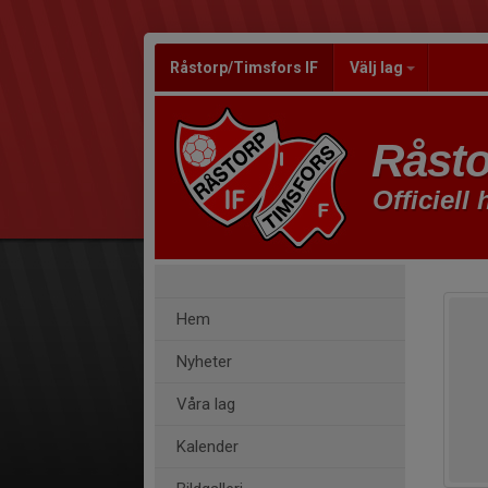
Råstorp/Timsfors IF
Välj lag
Råsto
Officiell
Hem
Nyheter
Våra lag
Kalender