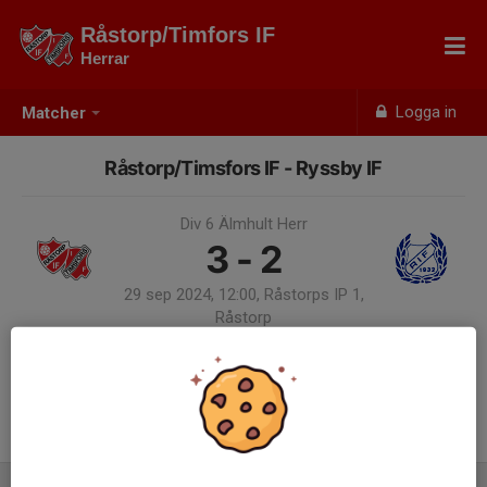
Råstorp/Timfors IF
Herrar
Logga in
Matcher
Råstorp/Timsfors IF - Ryssby IF
Div 6 Älmhult Herr
3 - 2
29 sep 2024, 12:00, Råstorps IP 1,
Råstorp
Samling 11:00