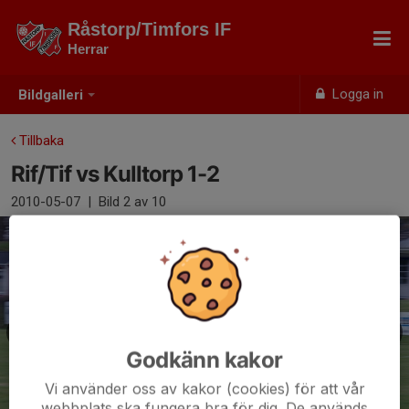
Råstorp/Timfors IF
Herrar
Logga in
Bildgalleri
Tillbaka
Rif/Tif vs Kulltorp 1-2
2010-05-07
|
Bild
2
av 10
Godkänn kakor
Vi använder oss av kakor (cookies) för att vår
webbplats ska fungera bra för dig. De används