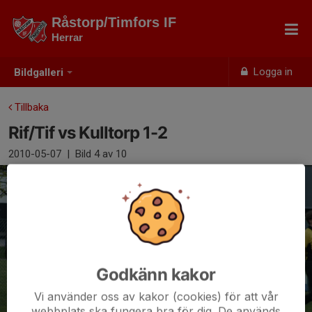
Råstorp/Timfors IF
Herrar
Logga in
Bildgalleri
Tillbaka
Rif/Tif vs Kulltorp 1-2
2010-05-07
|
Bild
4
av 10
Godkänn kakor
Vi använder oss av kakor (cookies) för att vår
webbplats ska fungera bra för dig. De används