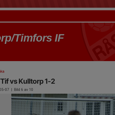
rp/Timfors IF
aka
/Tif vs Kulltorp 1-2
05-07
|
Bild
6
av 10