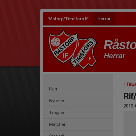
Råstorp/Timsfors IF
Herrar
Råsto
Herrar
Tillb
Hem
Rif
Nyheter
2010-
Truppen
Matcher