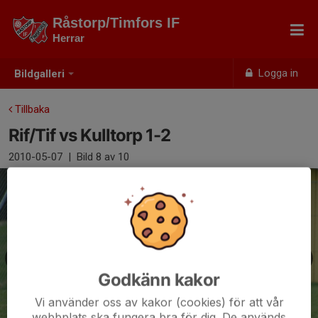
Råstorp/Timfors IF
Herrar
Logga in
Bildgalleri
Tillbaka
Rif/Tif vs Kulltorp 1-2
2010-05-07
|
Bild
8
av 10
Godkänn kakor
Vi använder oss av kakor (cookies) för att vår
webbplats ska fungera bra för dig. De används