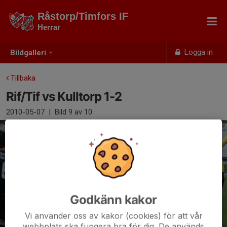
Råstorp/Timfors IF
Herrar
Logga in
Bildgalleri
Tillbaka
Rif/Tif vs Kulltorp 1-2
2010-05-07
|
Bild
9
av 10
Godkänn kakor
Vi använder oss av kakor (cookies) för att vår
webbplats ska fungera bra för dig. De används