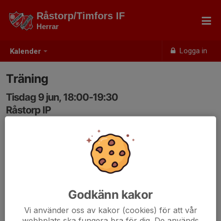
Råstorp/Timfors IF
Herrar
Logga in
Kalender
Träning
Tisdag 9 jun, 18:00-19:30
Råstorp IP
Samling: 18:00
Godkänn kakor
Vi använder oss av kakor (cookies) för att vår
webbplats ska fungera bra för dig. De används