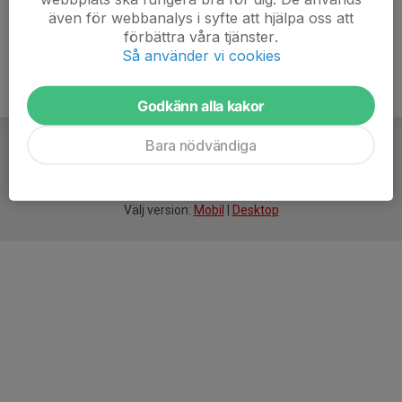
även för webbanalys i syfte att hjälpa oss att
förbättra våra tjänster.
Så använder vi cookies
Godkänn alla kakor
Bara nödvändiga
För
smarta
idrottsföreningar
Välj version:
Mobil
|
Desktop