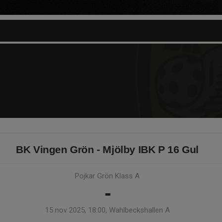
BK Vingen Grön - Mjölby IBK P 16 Gul
Pojkar Grön Klass A
-
15 nov 2025, 18:00, Wahlbeckshallen A