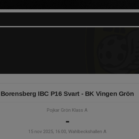
Borensberg IBC P16 Svart - BK Vingen Grön
Pojkar Grön Klass A
-
15 nov 2025, 16:00, Wahlbeckshallen A