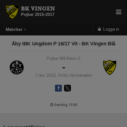
BK VINGEN
Pojkar 2015-2017
Logga in
Matcher
Åby IBK Ungdom P 16/17 Vit - BK Vingen Blå
Pojkar Blå Klass G
-
7 dec 2025, 16:00, Himnahallen
Samling 15:00